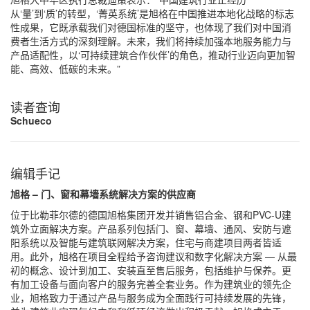
从‘量’到‘质’的转型，‘菁英系统’是旭格在中国推进本地化战略的标志
性成果，它既承载我们对德国标准的坚守，也体现了我们对中国消
费者生活方式的深刻理解。未来，我们将持续加强本地服务能力与
产品适配性，以‘可持续建筑合作伙伴’的角色，推动行业迈向更加智
能、高效、低碳的未来。”
读者查询
Schueco
编辑手记
旭格
–
门、窗和幕墙系统解决方案的供应商
位于比勒菲尔德的德国旭格集团开发并销售铝合金、钢和PVC-U建
筑外立面解决方案。产品系列包括门、窗、幕墙、通风、安防与遮
阳系统以及智能与建筑联网解决方案，住宅与商建项目两者皆适
用。此外，旭格在项目全程给予咨询建议和数字化解决方案 — 从最
初的概念、设计到加工、安装直至售后服务，包括维护与保养。更
有加工设备与面向客户的服务完善全套业务。作为建筑业的领先企
业，旭格致力于通过产品与服务成为全面践行可持续发展的先锋，