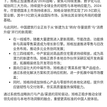
下，旭格正加速推进其“2030战略”，聚焦可持续发展、数字化与区
域协同三大方向，持续提升全球业务的韧性与本地响应能力。2024
年，尽管德国本土市场持续承压，旭格全球依然实现了20.5亿欧元
营业额，其中13亿欧元来自国际市场，反映出其全球化布局的稳健
基础。
与此同时，中国建筑行业正处于从“新建为主”转向“存量提质”与“消费
升级”并行的新周期：
在一线城市，随着大量建筑进入更新周期，节能改造、功能焕
新与高端零售渠道成为增长新引擎。旭格加速推进零售与旧改
业务布局，推动多元业务协同发展；
在三四线城市，中产家庭对高品质住宅需求持续释放，成为高
潜力的新建市场。旭格正携手本地合作伙伴深耕区域开发商渠
道，拓展精装修及开发项目市场；
面向日益壮大的中端市场，旭格通过“菁英系统”等产品组合，
通过系统化解决方案和灵活响应机制，进一步拓展中端市场覆
盖；
同时，旭格持续加快核心产品与零部件的本地化进程，提升供
应链韧性与交付效率，夯实高质量服务保障能力。
通过系统性战略执行与产品/渠道的双轮驱动，旭格正稳步推动全球
领先经验与本地市场洞察的融合，重塑更高标准的中国人居体验。