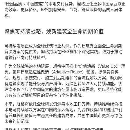
“德国品质 × 中国速度”的本地交付优势，旭格正让更多中国家庭以更
高效率、更优价格，轻松拥有安全、节能、舒适兼备的品质人居体
验。
聚焦可持续战略，焕新建筑全生命周期价值
可持续发展正成为全球建筑行业共识。作为建筑外立面全生命周期
解决方案的提供者，旭格持续在ESG框架下深化实践，致力于推动
建筑行业向可持续转型。
作为全球战略的本地延展，旭格中国推出“价值焕新（Value Up）”理
念，聚焦建筑适应性改造（Adaptive Reuse）领域，提供贯穿评
估、规划、系统交付、施工到后期维护的全流程解决方案，助力既
有建筑实现节能升级与资产增值，为绿色转型注入可持续动能。该
理念不仅回应了中国庞大的建筑存量市场改造需求，更以系统化能
力有效应对翻新项目的复杂性与个性化挑战。
未来，旭格将依托全球研发资源与本地工程支持，持续推动绿色技
术与可持续解决方案在中国的深入落地，为合作伙伴和终端用户创
造兼具长期价值与生态责任的建筑成果，共创中国城市更新与绿色
未来的新范式。
旭格大中华区执行总裁迪策表示：“中国建筑行业正经历